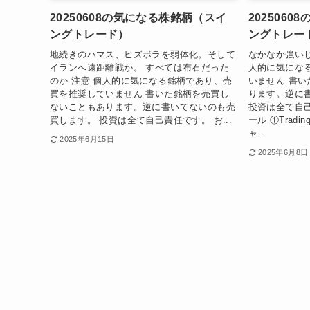
20250608の気になる株銘柄（スイ
202506
ングトレード）
ングトレー
地続きのハマス、ヒズボラを弱体化。そして
なかなか強いじ
イランへ遠距離戦か。 すべては布石だった
人的に気にな
のか 注意 個人的に気になる銘柄であり、売
いません 書
買を推奨していません 書いた銘柄を売買し
ります。逆に
ないこともあります。逆に書いてないのも売
投資は全て自
買します。 投資は全て自己責任です。 お...
ール ①Trad
ャ...
2025年6月15日
2025年6月8日