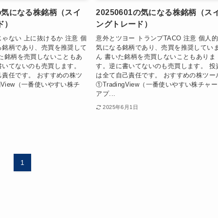
08の気になる株銘柄（スイ
20250601の気になる株銘柄（ス
ド）
ングトレード）
ゃない 上に抜けるか 注意 個
意外とツヨー トランプTACO 注意 個人
る銘柄であり、売買を推奨して
気になる銘柄であり、売買を推奨してい
いた銘柄を売買しないこともあ
ん 書いた銘柄を売買しないこともありま
書いてないのも売買します。
す。逆に書いてないのも売買します。 投
己責任です。 おすすめの株ツ
は全て自己責任です。 おすすめの株ツー
ingView（一番使いやすい株チ
①TradingView（一番使いやすい株チャ
アプ...
2025年6月1日
1