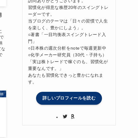
訪問ありがとうございます。
習慣化が得意な株歴20年のスイングトレ
ーダーです。
期
当ブログのテーマは「日々の習慣で人生
を楽しく、豊かにしよう」。
こ
○著書「一目均衡表スイングトレード入
柄で
門」
柄
○日本株の週次分析をnoteで毎週更新中
てな
○化学メーカー研究員（30代・子持ち）
で
「実は株トレードで稼ぐのも、習慣化が
重要なんです。」
あなたも習慣化できっと豊かになれま
す。
銘柄
詳しいプロフィールを読む