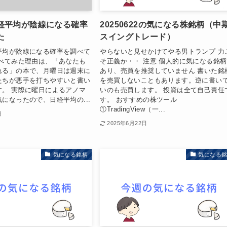
経平均が陰線になる確率
20250622の気になる株銘柄（中
た
スイングトレード）
平均が陰線になる確率を調べて
やらないと見せかけてやる男トランプ 力
調べてみた理由は、「あなたも
そ正義か・・ 注意 個人的に気になる銘
れる」の本で、月曜日は週末に
あり、売買を推奨していません 書いた銘
たちが悪手を打ちやすいと書い
を売買しないこともあります。逆に書い
す。 実際に曜日によるアノマ
いのも売買します。 投資は全て自己責任
になったので、日経平均の...
す。 おすすめの株ツール
①TradingView（一...
日
2025年6月22日
気になる銘柄
気になる