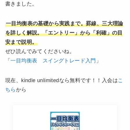
書きました。
一目均衡表の基礎から実践まで。罫線、三大理論
を詳しく解説。「エントリー」から「利確」の目
安まで説明。
ぜひ読んでみてくださいね。
「
一目均衡表 スイングトレード入門
」
現在、kindle unlimitedなら無料です！！入会は
こ
ちら
から