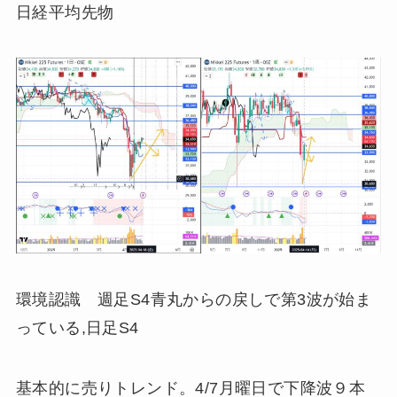
日経平均先物
環境認識 週足S4青丸からの戻しで第3波が始ま
っている,日足S4
基本的に売りトレンド。4/7月曜日で下降波９本