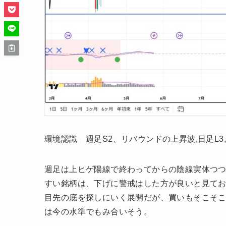
環境認識 週足S2、リバウンドの上昇波,日足L3
週足は上ヒゲ陽線で終わってからの陰線実体つ
すい銘柄は、下げに警戒はした方が良いと見て
目先の底を探しにいく展開だが、買いもそこそこ強
は今の水準でもみ合いそう。