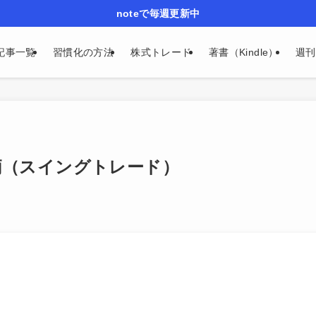
noteで毎週更新中
記事一覧
習慣化の方法
株式トレード
著書（Kindle）
週刊n
銘柄（スイングトレード）