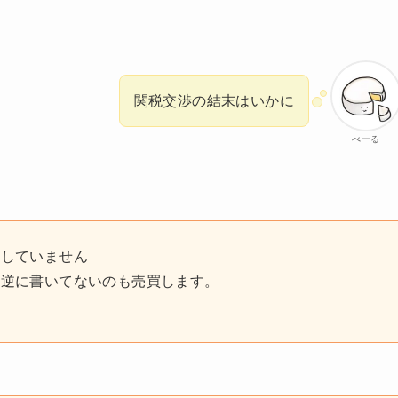
関税交渉の結末はいかに
べーる
奨していません
。逆に書いてないのも売買します。