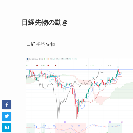
日経先物の動き
日経平均先物