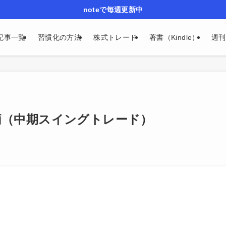
noteで毎週更新中
記事一覧
習慣化の方法
株式トレード
著書（Kindle）
週刊n
銘柄（中期スイングトレード）