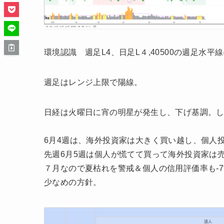
環境認識 週足L4、日足L４,40500の週足水平
週足はレンジ上限で陽線。
日経は火曜日に宵の明星が発生し、下げ基調。しばら
6月4週は、海外投資家は大きく買い越し、個人
先週6月5週は個人が慌てて買って海外投資家は
７月なので夏枯れを警戒＆個人の信用評価率も-
少なめの方針。